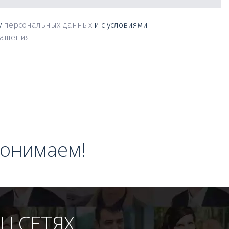
у
персональных данных
и с условиями
лашения
понимаем! 
Ц.СЕТЯХ