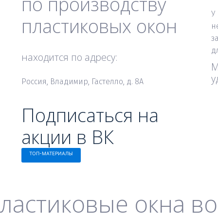
по производству 
У
пластиковых окон
н
з
д
находится по адресу: 
М
у
Россия, Владимир, Гастелло, д. 8А
Подписаться на 
акции в ВК
ТОП-МАТЕРИАЛЫ
пластиковые окна в