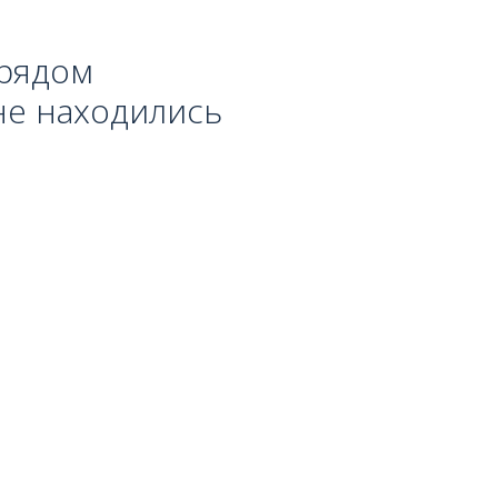
рядом

е находились
