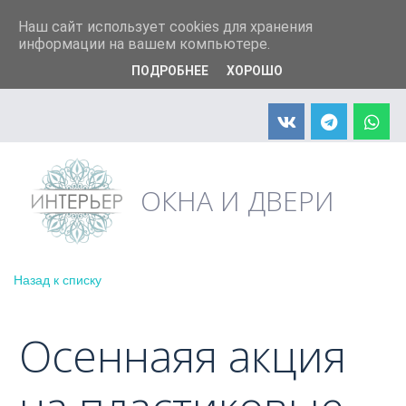
+7 (904) 598-90-66
info@interier33.ru
Наш сайт использует cookies для хранения
информации на вашем компьютере.
ПОДРОБНЕЕ
ХОРОШО
АКЦИЯ! Москитная сетка в подарок
ОКНА И ДВЕРИ
Назад к списку
Осеннаяя акция