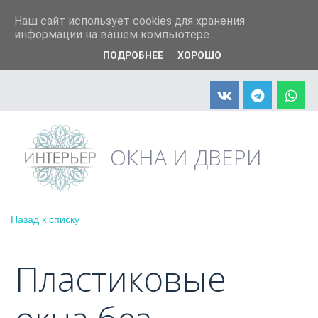
+7 (904) 598-90-66
info@interier33.ru
Наш сайт использует cookies для хранения
информации на вашем компьютере.
ПОДРОБНЕЕ
ХОРОШО
АКЦИЯ! Москитная сетка в подарок
ОКНА И ДВЕРИ
Назад к списку
Пластиковые