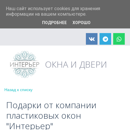
+7 (904) 598-90-66
info@interier33.ru
Наш сайт использует cookies для хранения
информации на вашем компьютере.
ПОДРОБНЕЕ
ХОРОШО
АКЦИЯ! Москитная сетка в подарок
ОКНА И ДВЕРИ
Назад к списку
Подарки от компании
пластиковых окон
"Интерьер"