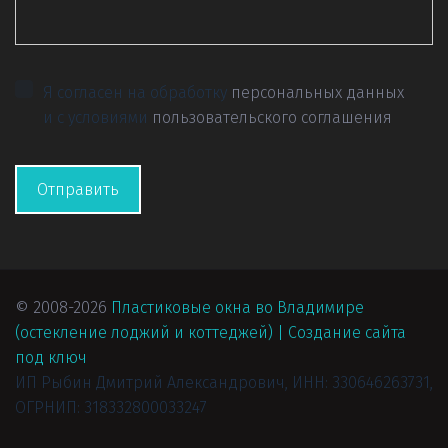
Я согласен на обработку
персональных данных
и с условиями
пользовательского соглашения
Отправить
© 2008-2026 
Пластиковые окна во Владимире 
(остекление лоджий и коттеджей)
|
Создание сайта 
под ключ
ИП Рыбин Дмитрий Александрович, ИНН: 330646263731, 
ОГРНИП: 318332800033247