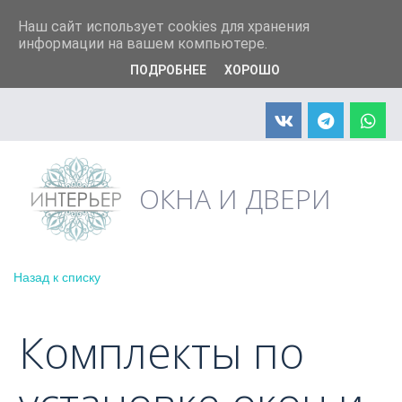
+7 (904) 598-90-66
info@interier33.ru
Наш сайт использует cookies для хранения
информации на вашем компьютере.
ПОДРОБНЕЕ
ХОРОШО
АКЦИЯ! Москитная сетка в подарок
ОКНА И ДВЕРИ
Назад к списку
Комплекты по