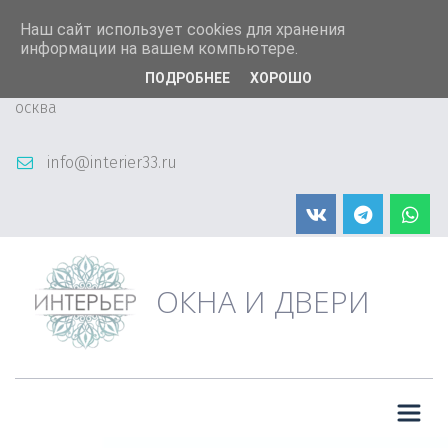
+7 (904) 598-90-66
Наш сайт использует cookies для хранения
информации на вашем компьютере.
ПОДРОБНЕЕ
ХОРОШО
Пластиковые окна I ГК "Интерьер"
,
Владимир, М
осква
info@interier33.ru
ОКНА И ДВЕРИ